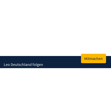
Mitmachen
Leo Deutschland folgen
Kontakt
Impressum
Datenschutz
Cookies
© Lions Deutschland, Leo Deutschland