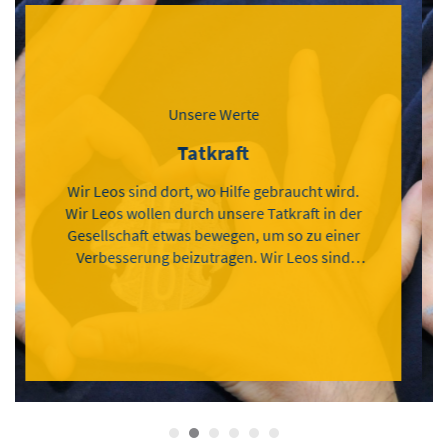
 Werte
Unsere Wer
raft
Leidensch
 Hilfe gebraucht wird.
Wir Leos freuen uns auf d
unsere Tatkraft in der
anderen Menschen, freue
wegen, um so zu einer
Erfahrungen und haben gemei
Leos sind
Leos sind mit Leidenschaft
 und glaubwürdig. Wir
vollen Einsat
hen und stehen hinter
die Gesellschaft zur
" mit Hand und Herz.