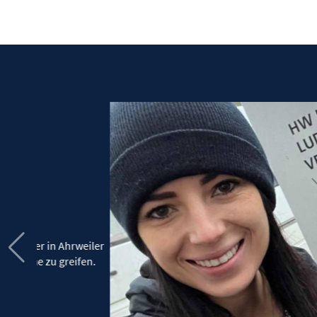
rweiler
ifen.