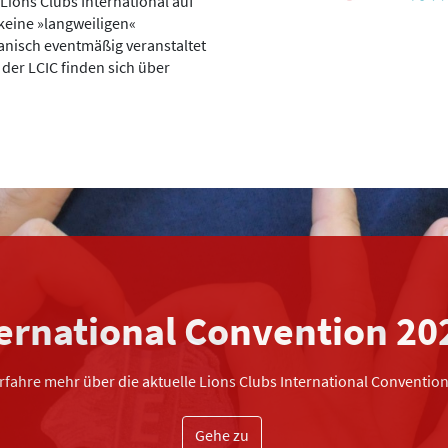
Lions Clubs International auf
keine »langweiligen«
anisch eventmäßig veranstaltet
der LCIC finden sich über
ternational Convention 2
rfahre mehr über die aktuelle Lions Clubs International Convention
Gehe zu