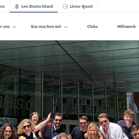
ons
Leo Deutschland
Lions-Quest
r uns
Das machen wir
Clubs
Hilfswerk
o Deutschland