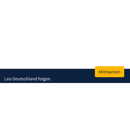
Mitmachen
Leo Deutschland folgen
Kontakt
Impressum
Datenschutz
Cookies
© Lions Deutschland, Leo Deutschland