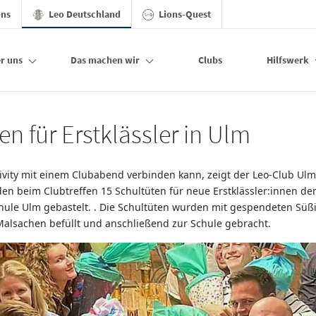
ons
Leo Deutschland
Lions-Quest
r uns
Das machen wir
Clubs
Hilfswerk
en für Erstklässler in Ulm
ivity mit einem Clubabend verbinden kann, zeigt der Leo-Club Ul
n beim Clubtreffen 15 Schultüten für neue Erstklässler:innen der
ule Ulm gebastelt. . Die Schultüten wurden mit gespendeten Süßi
alsachen befüllt und anschließend zur Schule gebracht.