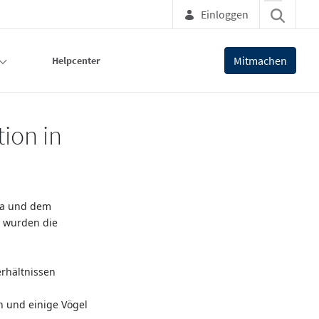
Einloggen
Mitmachen
Helpcenter
ion in
ha und dem
i wurden die
erhältnissen
 und einige Vögel