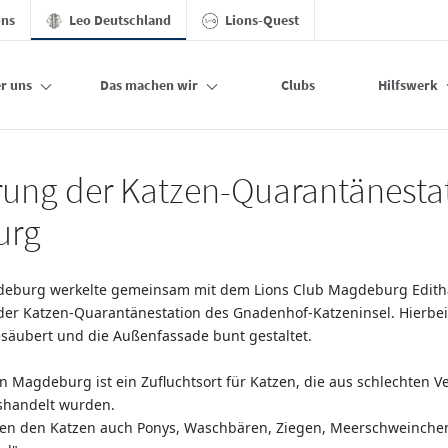
ons
Leo Deutschland
Lions-Quest
r uns
Das machen wir
Clubs
Hilfswerk
chland
ung der Katzen-Quarantänestat
urg
deburg werkelte gemeinsam mit dem Lions Club Magdeburg Edit
der Katzen-Quarantänestation des Gnadenhof-Katzeninsel. Hierbe
säubert und die Außenfassade bunt gestaltet.
in Magdeburg ist ein Zufluchtsort für Katzen, die aus schlechten V
handelt wurden.
ben den Katzen auch Ponys, Waschbären, Ziegen, Meerschweinchen