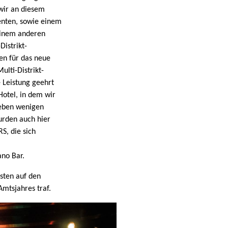
wir an diesem
nten, sowie einem
einem anderen
istrikt-
en für das neue
ulti-Distrikt-
 Leistung geehrt
Hotel, in dem wir
Neben wenigen
rden auch hier
S, die sich
ano Bar.
sten auf den
Amtsjahres traf.