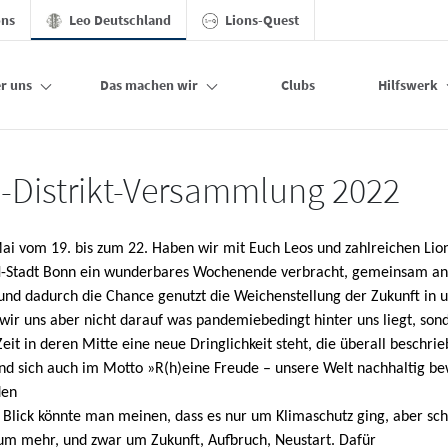
ons
Leo Deutschland
Lions-Quest
r uns
Das machen wir
Clubs
Hilfswerk
utschland
i-Distrikt-Versammlung 2022
ai vom 19. bis zum 22. Haben wir mit Euch Leos und zahlreichen Lion
-Stadt Bonn ein wunderbares Wochenende verbracht, gemeinsam an
und dadurch die Chance genutzt die Weichenstellung der Zukunft in 
 wir uns aber nicht darauf was pandemiebedingt hinter uns liegt, son
 Zeit in deren Mitte eine neue Dringlichkeit steht, die überall beschri
nd sich auch im Motto »R(h)eine Freude – unsere Welt nachhaltig b
den
n Blick könnte man meinen, dass es nur um Klimaschutz ging, aber s
 um mehr, und zwar um Zukunft, Aufbruch, Neustart. Dafür