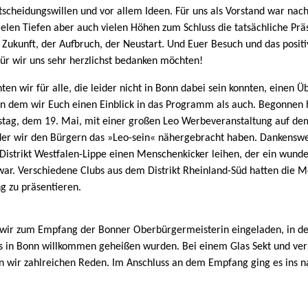
tscheidungswillen und vor allem Ideen. Für uns als Vorstand war na
ielen Tiefen aber auch vielen Höhen zum Schluss die tatsächliche Pr
 Zukunft, der Aufbruch, der Neustart. Und Euer Besuch und das posit
ür wir uns sehr herzlichst bedanken möchten!
n wir für alle, die leider nicht in Bonn dabei sein konnten, einen Üb
n dem wir Euch einen Einblick in das Programm als auch. Begonnen
stag, dem 19. Mai, mit einer großen Leo Werbeveranstaltung auf d
der wir den Bürgern das »Leo-sein« nähergebracht haben. Dankensw
Distrikt Westfalen-Lippe einen Menschenkicker leihen, der ein wund
r. Verschiedene Clubs aus dem Distrikt Rheinland-Süd hatten die Mög
g zu präsentieren.
ir zum Empfang der Bonner Oberbürgermeisterin eingeladen, in d
s in Bonn willkommen geheißen wurden. Bei einem Glas Sekt und ve
n wir zahlreichen Reden. Im Anschluss an dem Empfang ging es ins 