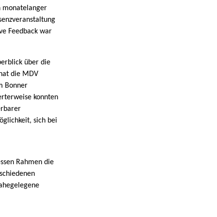
ch monatelanger
äsenzveranstaltung
ive Feedback war
erblick über die
 hat die MDV
em Bonner
erterweise konnten
erbarer
lichkeit, sich bei
essen Rahmen die
rschiedenen
nahegelegene