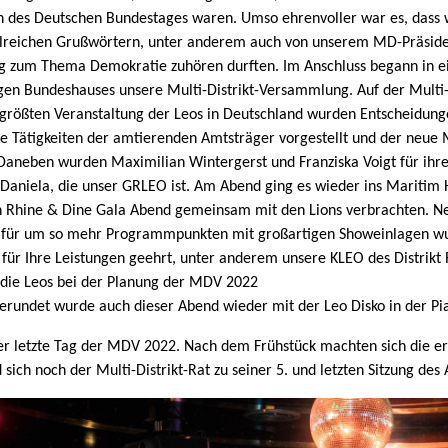
n des Deutschen Bundestages waren. Umso ehrenvoller war es, dass 
lreichen Grußwörtern, unter anderem auch von unserem MD-Präside
g zum Thema Demokratie zuhören durften. Im Anschluss begann in 
n Bundeshauses unsere Multi-Distrikt-Versammlung. Auf der Multi-D
rößten Veranstaltung der Leos in Deutschland wurden Entscheidung
ie Tätigkeiten der amtierenden Amtsträger vorgestellt und der neue M
Daneben wurden Maximilian Wintergerst und Franziska Voigt für ihre
 Daniela, die unser GRLEO ist. Am Abend ging es wieder ins Maritim 
 Rhine & Dine Gala Abend gemeinsam mit den Lions verbrachten. 
für um so mehr Programmpunkten mit großartigen Showeinlagen wu
für Ihre Leistungen geehrt, unter anderem unsere KLEO des Distrikt R
 die Leos bei der Planung der MDV 2022
gerundet wurde auch dieser Abend wieder mit der Leo Disko in der Pi
r letzte Tag der MDV 2022. Nach dem Frühstück machten sich die er
ch noch der Multi-Distrikt-Rat zu seiner 5. und letzten Sitzung des 