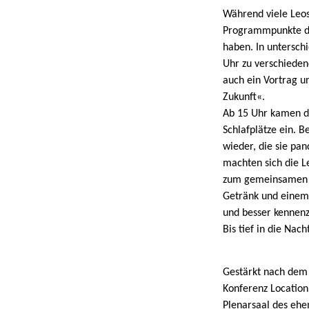
Während viele Leo
Programmpunkte de
haben. In untersch
Uhr zu verschieden
auch ein Vortrag u
Zukunft«.
Ab 15 Uhr kamen di
Schlafplätze ein. 
wieder, die sie p
machten sich die L
zum gemeinsamen G
Getränk und einem 
und besser kennenz
Bis tief in die Nac
Gestärkt nach dem 
Konferenz Locatio
Plenarsaal des eh