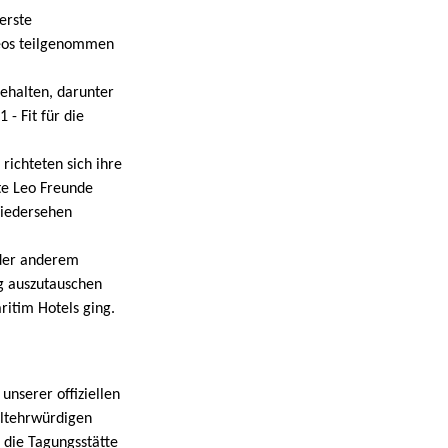
erste
eos teilgenommen
ehalten, darunter
- Fit für die
richteten sich ihre
lte Leo Freunde
Wiedersehen
oder anderem
ig auszutauschen
ritim Hotels ging.
nserer offiziellen
altehrwürdigen
die Tagungsstätte