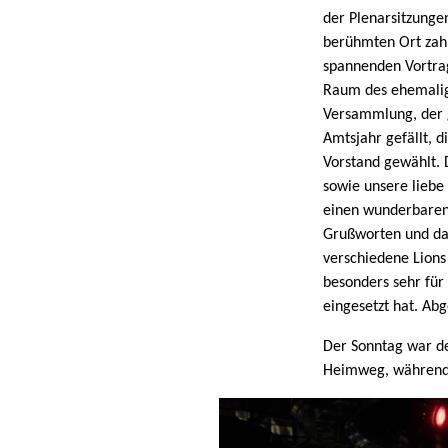
der Plenarsitzunge
berühmten Ort zah
spannenden Vortra
Raum des ehemalige
Versammlung, der g
Amtsjahr gefällt, d
Vorstand gewählt. 
sowie unsere liebe
einen wunderbaren
Grußworten und da
verschiedene Lions 
besonders sehr für
eingesetzt hat. Ab
Der Sonntag war de
Heimweg, während si