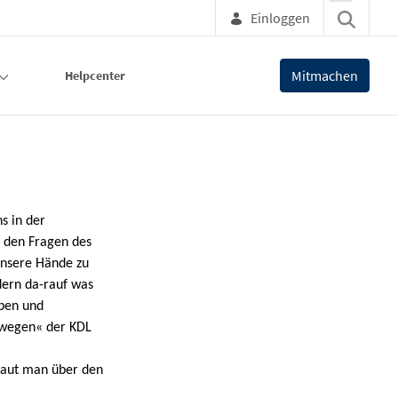
Einloggen
Mitmachen
Helpcenter
s in der
 den Fragen des
unsere Hände zu
dern da-rauf was
eben und
ewegen« der KDL
chaut man über den