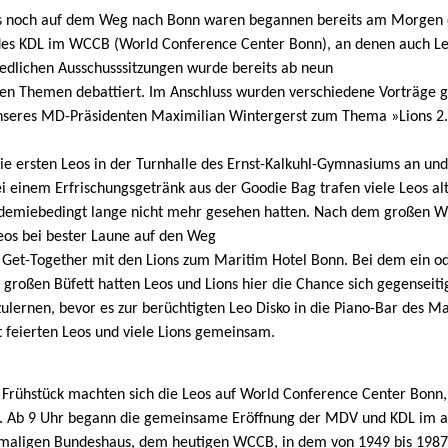
s noch auf dem Weg nach Bonn waren begannen bereits am Morgen 
s KDL im WCCB (World Conference Center Bonn), an denen auch L
iedlichen Ausschusssitzungen wurde bereits ab neun
en Themen debattiert. Im Anschluss wurden verschiedene Vorträge g
nseres MD-Präsidenten Maximilian Wintergerst zum Thema »Lions 2.1 
e ersten Leos in der Turnhalle des Ernst-Kalkuhl-Gymnasiums an und 
Bei einem Erfrischungsgetränk aus der Goodie Bag trafen viele Leos a
andemiebedingt lange nicht mehr gesehen hatten. Nach dem großen 
eos bei bester Laune auf den Weg
et-Together mit den Lions zum Maritim Hotel Bonn. Bei dem ein 
großen Büfett hatten Leos und Lions hier die Chance sich gegenseit
ulernen, bevor es zur berüchtigten Leo Disko in die Piano-Bar des Ma
ht feierten Leos und viele Lions gemeinsam.
Frühstück machten sich die Leos auf World Conference Center Bonn, u
n. Ab 9 Uhr begann die gemeinsame Eröffnung der MDV und KDL im 
emaligen Bundeshaus, dem heutigen WCCB, in dem von 1949 bis 1987 